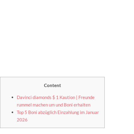
Content
Davinci diamonds $ 1 Kaution | Freunde
rummel machen um und Boni erhalten
Top 5 Boni abzüglich Einzahlung im Januar
2026