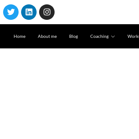
Home
About me
Blog
Coaching
Work