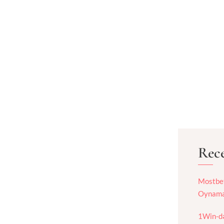
Rece
Mostbet
Oynamaq
1Win-də