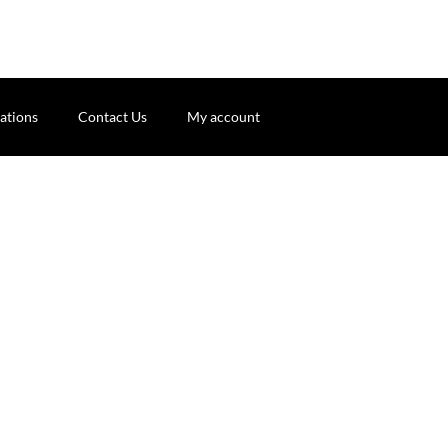
ations
Contact Us
My account