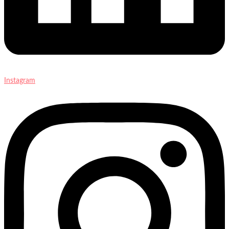
Instagram