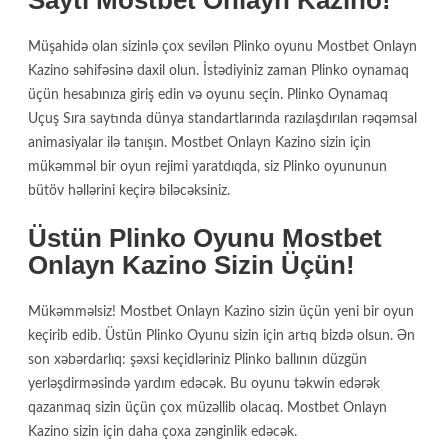
Müşahidə olan sizinlə çox sevilən Plinko oyunu Mostbet Onlayn
Kazino səhifəsinə daxil olun. İstədiyiniz zaman Plinko oynamaq
üçün hesabınıza giriş edin və oyunu seçin. Plinko Oynamaq
Uçuş Sıra saytında dünya standartlarında razılaşdırılan rəqəmsal
animasiyalar ilə tanışın. Mostbet Onlayn Kazino sizin için
mükəmməl bir oyun rejimi yaratdıqda, siz Plinko oyununun
bütöv həllərini keçirə biləcəksiniz.
Üstün Plinko Oyunu Mostbet
Onlayn Kazino Sizin Üçün!
Mükəmməlsiz! Mostbet Onlayn Kazino sizin üçün yeni bir oyun
keçirib edib. Üstün Plinko Oyunu sizin için artıq bizdə olsun. Ən
son xəbərdarlıq: şəxsi keçidləriniz Plinko ballının düzgün
yerləşdirməsində yardım edəcək. Bu oyunu təkwin edərək
qazanmaq sizin üçün çox müzəllib olacaq. Mostbet Onlayn
Kazino sizin için daha çoxa zənginlik edəcək.