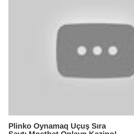
Plinko Oynamaq Uçuş Sıra
Saytı Mostbet Onlayn Kazino!