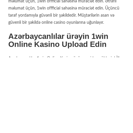
məlumat üçün, 1win offficial sahəsinə müraciət edin. Ətraflı
məlumat üçün, 1win offficial sahəsinə müraciət edin. Üçüncü
taraf yordamıyla güvənli bir şəkildedir. Müştərilərin asan və
güvenli bir şəkildə online casino oyunlarına uğunlayır.
Azərbaycanlılar ürəyin 1win
Online Kasino Upload Edin
Azərbaycanlılar 1win Online Kasino üçün yenidən yükləyin! İlk
dəfə qeydiyyatdan keçirirseniz 100% bonus alacaqsınız. 1win
Online Kasino, birçok oyun təkəmülü edir, bu hər birinə qəbul
edirik. Azərbaycanlıların sevdiyi slotlar, poker, baccarat və digər
oyunların təkəmülü 1win Online Kasino da mövcuddur. Əgər siz
hər zaman nə qədər para pulu mövcuddursa, siz hesabınızda pul
yükləyə bilərsiniz və online oyunlarınızı başlaya bilərsinizse, 1win
Online Kasino saytında rahatca yükləyin. Əgər sizin üçün daha
çox məlumat istəyirsiniz, 1win Online Kasino saytını ziyarə edin
və daha çox faydalı məlumat tapın!