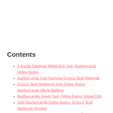
Contents
3-üncülü Yüklemək Mögüçlüyü 1win Azərbaycanda
Online Kazino
Azərbaycanda 1win Kasinoya Üçüncü Taraf Yüklemək
Üçüncü Taraf Yardımıyla 1win Online Kasino
Azərbaycanda Uğurla Bağlanın
Azərbaycanlılar ürəyin 1win Online Kasino Upload Edin
1win Azərbaycanda Online Kasino: Üçüncü Taraf
Yardımıyla Qoşulun