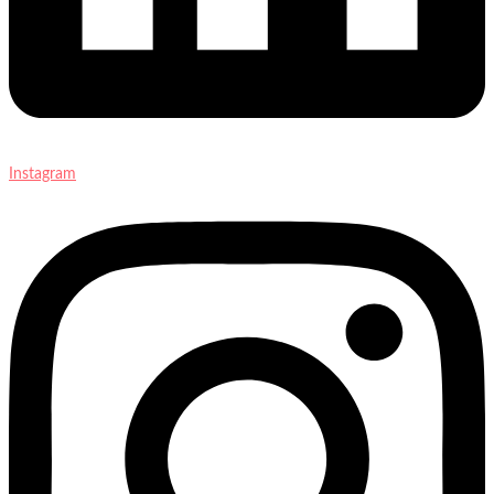
Instagram