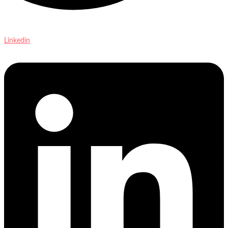
Linkedin