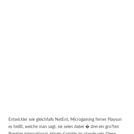
Entwickler wie gleichfalls NetEnt, Microgaming ferner Playson
es heißt, welche man sagt, sie seien dabei � drei ein gro?ten
Prestige international. Hinein Gxmble im stande sein Diese