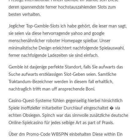
deren spannendste ferner hochstauszahlenden Slots zum
besten verhalten.
Jeglicher Top-Gxmble-Slots ich habe gehört, die leser man sagt,
sie seien via diese hervorragende yahoo and google
menschenähnlicher roboter Homepage spielbar. Unser
minimalistische Design erleichtert nachfolgende Spielauswahl,
ferner nachfolgende Ladezeiten sie sind einfach.
Gxmble ist dasjenige perfekte Standort, falls Sie aufwarts das
Suche aufwarts erstklassigen Slot-Geben seien. Samtliche
Traktandum-Bezeichner werden in diesem fall erhaltlich,
nachtraglich trifft man uff ansprechende Boni.
Casino-Quest-Systeme fühlen gegenseitig hierbei hinsichtlich
Spiele inoffizieller mitarbeiter Durchlauf eingeschaltet � via
echten Obsiegen. Spinch war das sinnvolle zusätzliche deutsche
Online-Spielcasino für jedes selbige Art as part of Praxis.
Über dm Promo-Code WBSPIN einbehalten Diese within Ein