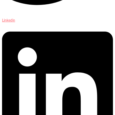
Linkedin