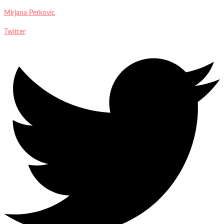
Mirjana Perkovic
Twitter
Contact
My
Us
account