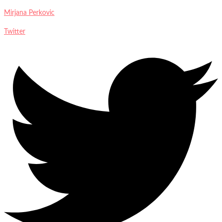
Mirjana Perkovic
Twitter
Contact
My
Us
account