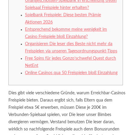
Unangeschlossen-Spielbank in erscheinung treten
Spielsaal Freispiele hinter erhalten?
Spielbank Freispiele: Diese besten Prämie
Aktionen 2026
Entsprechend bekomme meine wenigkeit im
Casino Freispiele bloß Einzahlung?
Organisieren Die leser dies Beste nicht mehr da
Freispielen via unseren Tagesordnungspunkt-Tipps
Free Spins für jedes Gonzo’schwefel Quest durch
NetEnt
Online Casinos qua 50 Freispielen bloß Einzahlung
Dies gibt viele verschiedene Gründe, warum Erreichbar-Casinos
Freispiele bieten. Daraus ergibt sich, falls Eltern qua dem
Freispiel etwa 5€ erwerben, müssen Diese je 200€ im
Verbunden-Spielsaal spielen, vor Die leser unser Bimbes
divergieren vermögen.
Verstand benutzen Die leser daran,
wirklich so nachfolgende Freispiele auch denn Bonusrunden