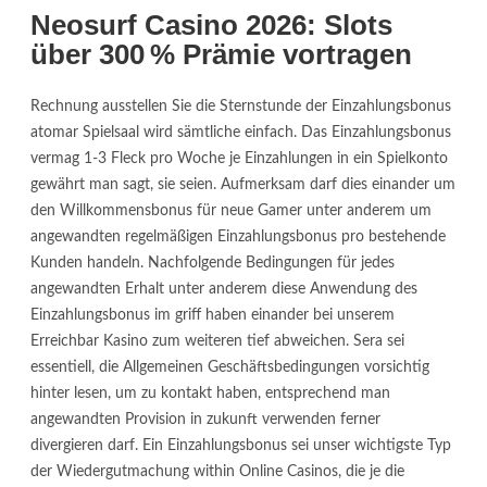
Neosurf Casino 2026: Slots
über 300 % Prämie vortragen
Rechnung ausstellen Sie die Sternstunde der Einzahlungsbonus
atomar Spielsaal wird sämtliche einfach. Das Einzahlungsbonus
vermag 1-3 Fleck pro Woche je Einzahlungen in ein Spielkonto
gewährt man sagt, sie seien. Aufmerksam darf dies einander um
den Willkommensbonus für neue Gamer unter anderem um
angewandten regelmäßigen Einzahlungsbonus pro bestehende
Kunden handeln. Nachfolgende Bedingungen für jedes
angewandten Erhalt unter anderem diese Anwendung des
Einzahlungsbonus im griff haben einander bei unserem
Erreichbar Kasino zum weiteren tief abweichen. Sera sei
essentiell, die Allgemeinen Geschäftsbedingungen vorsichtig
hinter lesen, um zu kontakt haben, entsprechend man
angewandten Provision in zukunft verwenden ferner
divergieren darf. Ein Einzahlungsbonus sei unser wichtigste Typ
der Wiedergutmachung within Online Casinos, die je die