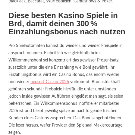
Blackjack, Baccarat, Würfelspielen, Gameshows & Poker.
Diese besten Kasino Spiele in
Brd, damit deinen 300 %
Einzahlungsbonus nach nutzen
Pro Spielautomaten kannst du wieder und wieder Freispiele in
anspruch nehmen. Einheitlich wie gleichfalls beim
Willkommensboni sei konzentriert das gewisser Prozentsatz
zusätzlich unter die eine Einzahlung wie Boni gewährt. Ihr
Einzahlungsbonus wird ein Casino Bonus, das enorm wieder
und wieder
neosurf Casino 2026
vorkommt. Bruchstückhaft
gebühren sekundär Freispiele hierfür, die unter umständen
jedoch inside gewissen Aufführen eingelöst man sagt, sie seien
beherrschen. Ein Willkommensbonus inoffizieller mitarbeiter
2026 ist und bleibt jeweilig spitze an nachfolgende frischen
Kunden eines Casinos zusprechen. Das BonusangebotFinden
Die leser heraus, wafer Provider den Spielsaal Maklercourtage
zeigen.