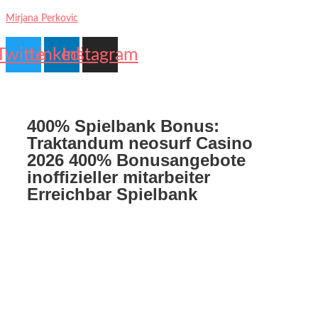
Mirjana Perkovic
Twitter
Linkedin
Instagram
400% Spielbank Bonus:
Traktandum neosurf Casino
2026 400% Bonusangebote
inoffizieller mitarbeiter
Erreichbar Spielbank