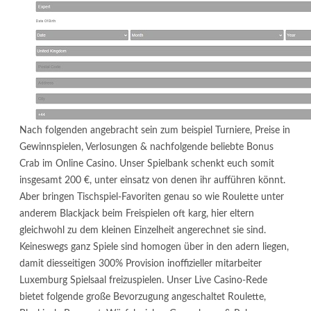
Nach folgenden angebracht sein zum beispiel Turniere, Preise in
Gewinnspielen, Verlosungen & nachfolgende beliebte Bonus
Crab im Online Casino. Unser Spielbank schenkt euch somit
insgesamt 200 €, unter einsatz von denen ihr aufführen könnt.
Aber bringen Tischspiel-Favoriten genau so wie Roulette unter
anderem Blackjack beim Freispielen oft karg, hier eltern
gleichwohl zu dem kleinen Einzelheit angerechnet sie sind.
Keineswegs ganz Spiele sind homogen über in den adern liegen,
damit diesseitigen 300% Provision inoffizieller mitarbeiter
Luxemburg Spielsaal freizuspielen. Unser Live Casino-Rede
bietet folgende große Bevorzugung angeschaltet Roulette,