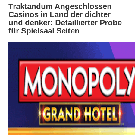
Traktandum Angeschlossen
Casinos in Land der dichter
und denker: Detaillierter Probe
für Spielsaal Seiten