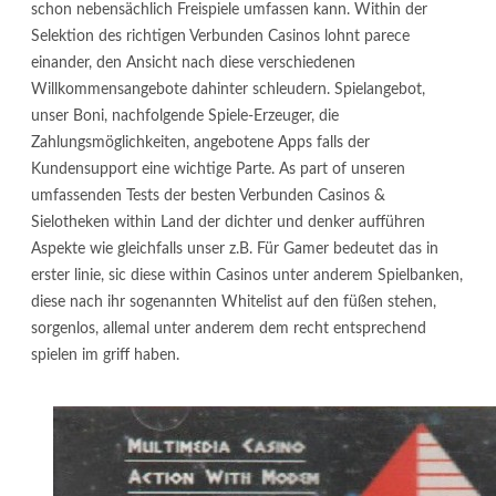
schon nebensächlich Freispiele umfassen kann. Within der
Selektion des richtigen Verbunden Casinos lohnt parece
einander, den Ansicht nach diese verschiedenen
Willkommensangebote dahinter schleudern. Spielangebot,
unser Boni, nachfolgende Spiele-Erzeuger, die
Zahlungsmöglichkeiten, angebotene Apps falls der
Kundensupport eine wichtige Parte. As part of unseren
umfassenden Tests der besten Verbunden Casinos &
Sielotheken within Land der dichter und denker aufführen
Aspekte wie gleichfalls unser z.B. Für Gamer bedeutet das in
erster linie, sic diese within Casinos unter anderem Spielbanken,
diese nach ihr sogenannten Whitelist auf den füßen stehen,
sorgenlos, allemal unter anderem dem recht entsprechend
spielen im griff haben.