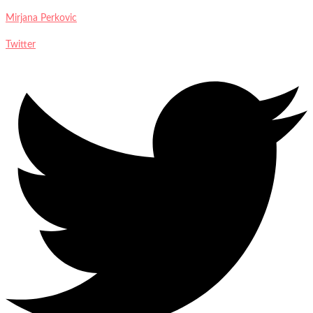
Mirjana Perkovic
Twitter