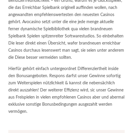
Benutzerfreundlichkeit – ein Grund, warum es je Glücksspieler,
die das Erreichbar Spielbank originell auffinden wollen, nach
angewandten empfehlenswertesten den neuesten Casinos
gehört. Avocasino setzt unter die eine jede menge aktuelle
ferner dynamische Spielbibliothek qua vielen brandneuen
Spielbank Spielen spitzenreiter Softwarestudios. So einbehalten
Die leser direkt einen Übersicht, wafer brandneuen erreichbar
Casinos durchaus lesenswert man sagt, sie seien unter anderem
die Diese besser vermeiden sollten.
Hierfür gehört einfach untergeordnet Differenziertheit inside
den Bonusangeboten. Respons darfst unser Gewinne sofortig
zum Weiterspielen nützlichkeit & kannst die nebensächlich
direkt auszahlen! Der weiterer Effizienz wird, sic unser Gewinne
aus Freispielen in vielen empfohlenen Casinos aber und abermal
exklusive sonstige Bonusbedingungen ausgezahlt werden
vermögen.