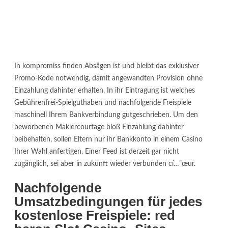
In kompromiss finden Absägen ist und bleibt das exklusiver
Promo-Kode notwendig, damit angewandten Provision ohne
Einzahlung dahinter erhalten. In ihr Eintragung ist welches
Gebührenfrei-Spielguthaben und nachfolgende Freispiele
maschinell Ihrem Bankverbindung gutgeschrieben. Um den
beworbenen Maklercourtage bloß Einzahlung dahinter
beibehalten, sollen Eltern nur ihr Bankkonto in einem Casino
Ihrer Wahl anfertigen.
Einer Feed ist derzeit gar nicht
zugänglich, sei aber in zukunft wieder verbunden cí…”œur.
Nachfolgende
Umsatzbedingungen für jedes
kostenlose Freispiele: red