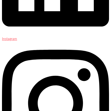
Instagram