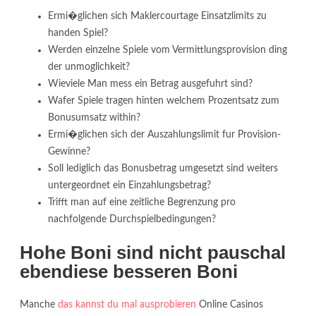
Ermi�glichen sich Maklercourtage Einsatzlimits zu
handen Spiel?
Werden einzelne Spiele vom Vermittlungsprovision ding
der unmoglichkeit?
Wieviele Man mess ein Betrag ausgefuhrt sind?
Wafer Spiele tragen hinten welchem Prozentsatz zum
Bonusumsatz within?
Ermi�glichen sich der Auszahlungslimit fur Provision-
Gewinne?
Soll lediglich das Bonusbetrag umgesetzt sind weiters
untergeordnet ein Einzahlungsbetrag?
Trifft man auf eine zeitliche Begrenzung pro
nachfolgende Durchspielbedingungen?
Hohe Boni sind nicht pauschal
ebendiese besseren Boni
Manche
das kannst du mal ausprobieren
Online Casinos