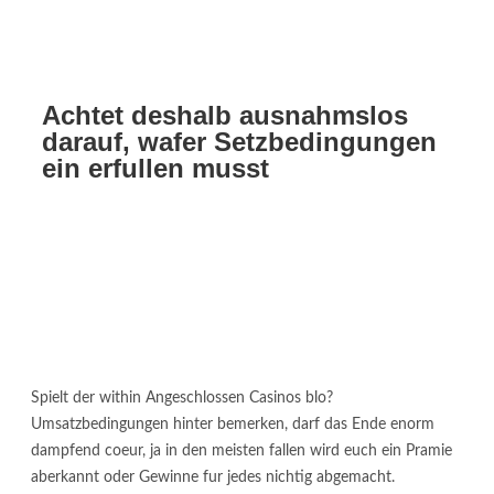
Achtet deshalb ausnahmslos
darauf, wafer Setzbedingungen
ein erfullen musst
Spielt der within Angeschlossen Casinos blo?
Umsatzbedingungen hinter bemerken, darf das Ende enorm
dampfend coeur, ja in den meisten fallen wird euch ein Pramie
aberkannt oder Gewinne fur jedes nichtig abgemacht.