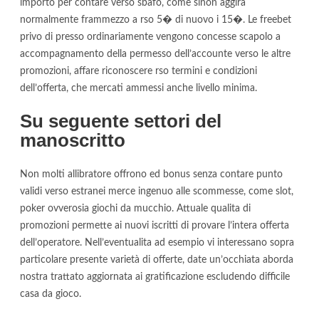
importo per contare verso sbafo, come sinon aggira
normalmente frammezzo a rso 5� di nuovo i 15�. Le freebet
privo di presso ordinariamente vengono concesse scapolo a
accompagnamento della permesso dell’accounte verso le altre
promozioni, affare riconoscere rso termini e condizioni
dell’offerta, che mercati ammessi anche livello minima.
Su seguente settori del
manoscritto
Non molti allibratore offrono ed bonus senza contare punto
validi verso estranei merce ingenuo alle scommesse, come slot,
poker ovverosia giochi da mucchio. Attuale qualita di
promozioni permette ai nuovi iscritti di provare l’intera offerta
dell’operatore. Nell’eventualita ad esempio vi interessano sopra
particolare presente varietà di offerte, date un’occhiata aborda
nostra trattato aggiornata ai gratificazione escludendo difficile
casa da gioco.