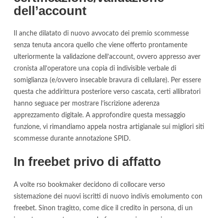
dell’account
Il anche dilatato di nuovo avvocato dei premio scommesse
senza tenuta ancora quello che viene offerto prontamente
ulteriormente la validazione dell’account, ovvero appresso aver
cronista all’operatore una copia di indivisible verbale di
somiglianza (e/ovvero insecable bravura di cellulare). Per essere
questa che addirittura posteriore verso cascata, certi allibratori
hanno seguace per mostrare l’iscrizione aderenza
apprezzamento digitale. A approfondire questa messaggio
funzione, vi rimandiamo appela nostra artigianale sui migliori siti
scommesse durante annotazione SPID.
In freebet privo di affatto
A volte rso bookmaker decidono di collocare verso
sistemazione dei nuovi iscritti di nuovo indivis emolumento con
freebet. Sinon tragitto, come dice il credito in persona, di un