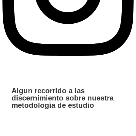
Algun recorrido a las
discernimiento sobre nuestra
metodologia de estudio