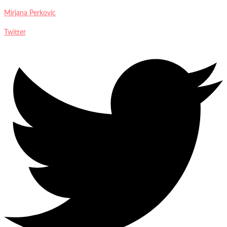
Mirjana Perkovic
Twitter
Contact
My
Us
account