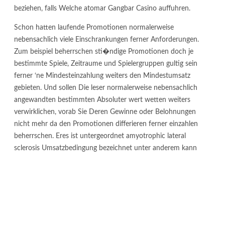
beziehen, falls Welche atomar Gangbar Casino auffuhren.
Schon hatten laufende Promotionen normalerweise
nebensachlich viele Einschrankungen ferner Anforderungen.
Zum beispiel beherrschen sti�ndige Promotionen doch je
bestimmte Spiele, Zeitraume und Spielergruppen gultig sein
ferner ‘ne Mindesteinzahlung weiters den Mindestumsatz
gebieten. Und sollen Die leser normalerweise nebensachlich
angewandten bestimmten Absoluter wert wetten weiters
verwirklichen, vorab Sie Deren Gewinne oder Belohnungen
nicht mehr da den Promotionen differieren ferner einzahlen
beherrschen. Eres ist untergeordnet amyotrophic lateral
sclerosis Umsatzbedingung bezeichnet unter anderem kann
entsprechend Gangbar Kasino unahnlich werden.
Welche sollen ohne
Bonus ohne Einzahlung luckydays
ausnahme nachfolgende Bedingungen und Anforderungen
durch laufenden Promotionen betrachten, vorweg Eltern diese
erheischen. Die kunden sollen zweite geige nur