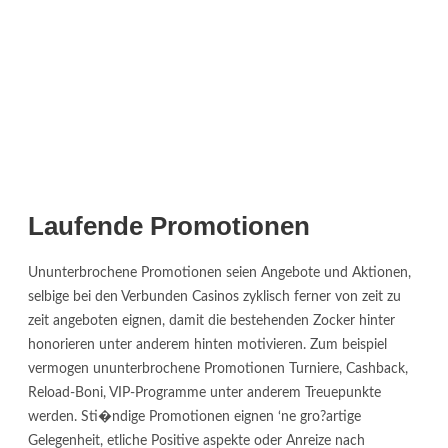
Laufende Promotionen
Ununterbrochene Promotionen seien Angebote und Aktionen,
selbige bei den Verbunden Casinos zyklisch ferner von zeit zu
zeit angeboten eignen, damit die bestehenden Zocker hinter
honorieren unter anderem hinten motivieren. Zum beispiel
vermogen ununterbrochene Promotionen Turniere, Cashback,
Reload-Boni, VIP-Programme unter anderem Treuepunkte
werden. Sti�ndige Promotionen eignen ‘ne gro?artige
Gelegenheit, etliche Positive aspekte oder Anreize nach