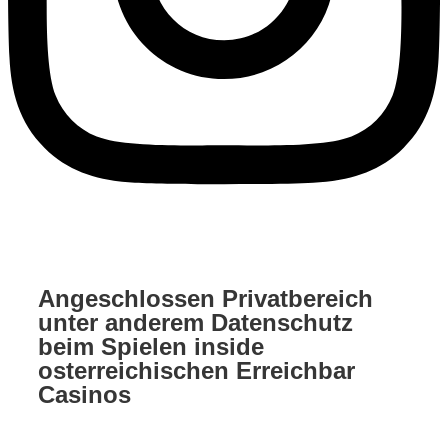
Angeschlossen Privatbereich
unter anderem Datenschutz
beim Spielen inside
osterreichischen Erreichbar
Casinos