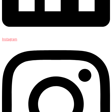
Instagram