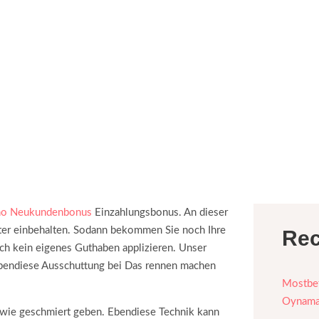
ino Neukundenbonus
Einzahlungsbonus. An dieser
inter einbehalten. Sodann bekommen Sie noch Ihre
Rec
ach kein eigenes Guthaben applizieren. Unser
 ebendiese Ausschuttung bei Das rennen machen
Mostbet
Oynamaq
r wie geschmiert geben. Ebendiese Technik kann