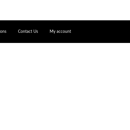
ions
Contact Us
My account