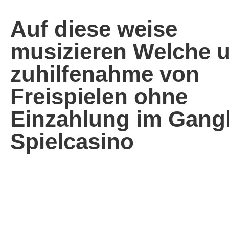
Auf diese weise
musizieren Welche u
zuhilfenahme von
Freispielen ohne
Einzahlung im Gang
Spielcasino