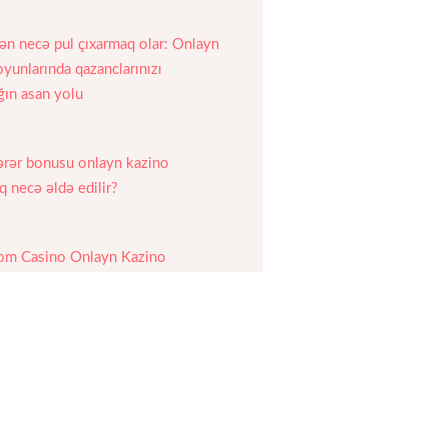
n necə pul çıxarmaq olar: Onlayn
yunlarında qazanclarınızı
ğın asan yolu
ərər bonusu onlayn kazino
 necə əldə edilir?
om Casino Onlayn Kazino
 – Azerbaycanda Etibarlı Oyun
 Onlayn Kazino: Azerbaycanda
Kazino Oynamaq üçün Ən Yaxşı
ma