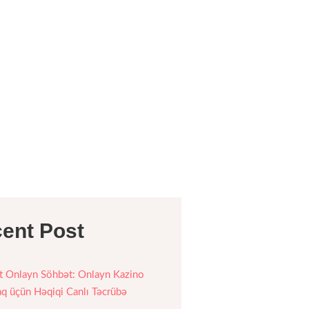
ent Post
 Onlayn Söhbət: Onlayn Kazino
 üçün Həqiqi Canlı Təcrübə