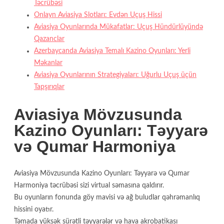
Təcrübəsi
Onlayn Aviasiya Slotları: Evdən Uçuş Hissi
Aviasiya Oyunlarında Mükafatlar: Uçuş Hündürlüyündə
Qazanclar
Azerbaycanda Aviasiya Temalı Kazino Oyunları: Yerli
Məkanlar
Aviasiya Oyunlarının Strategiyaları: Uğurlu Uçuş üçün
Tapşırıqlar
Aviasiya Mövzusunda
Kazino Oyunları: Təyyarə
və Qumar Harmoniya
Aviasiya Mövzusunda Kazino Oyunları: Təyyarə və Qumar
Harmoniya təcrübəsi sizi virtual səmasına qaldırır.
Bu oyunların fonunda göy mavisi və ağ buludlar qəhrəmanlıq
hissini oyatır.
Təmada yüksək sürətli təyyarələr və hava akrobatikası