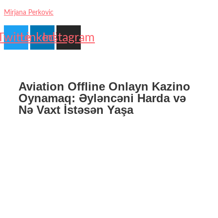
Mirjana Perkovic
Twitter
Linkedin
Instagram
Aviation Offline Onlayn Kazino
Oynamaq: Əyləncəni Harda və
Nə Vaxt İstəsən Yaşa