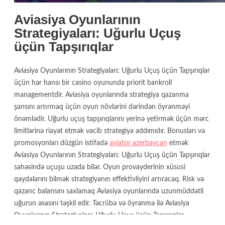
Aviasiya Oyunlarının
Strategiyaları: Uğurlu Uçuş
üçün Tapşırıqlar
Aviasiya Oyunlarının Strategiyaları: Uğurlu Uçuş üçün Tapşırıqlar
üçün hər hansı bir casino oyununda priorit bankroll
managementdir. Aviasiya oyunlarında strategiya qazanma
şansını artırmaq üçün oyun növlərini dərindən öyrənməyi
önəmlədir. Uğurlu uçuş tapşırıqlarını yerinə yetirmək üçün mərc
limitlərinə riayət etmək vacib strategiya addımıdır. Bonusları və
promosyonları düzgün istifadə
aviator azerbaycan
etmək
Aviasiya Oyunlarının Strategiyaları: Uğurlu Uçuş üçün Tapşırıqlar
sahəsində uçuşu uzada bilər. Oyun provayderinin xüsusi
qaydalarını bilmək strategiyanın effektivliyini artıracaq. Risk və
qazanc balansını saxlamaq Aviasiya oyunlarında uzunmüddətli
uğurun əsasını təşkil edir. Təcrübə və öyrənmə ilə Aviasiya
Oyunlarının Strategiyaları: Uğurlu Uçuş üçün Tapşırıqlar