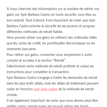
Si vous cherchez des informations sur la manière de retirer vos
gains sur Spin Barbara Casino en toute sécurité, vous êtes au
bon endroit. Tout d’abord, il est important de noter que Spin
Barbara Casino priorise la sécurité de ses joueurs et propose
différentes méthodes de retrait fiables.
Vous pouvez retirer vos gains en utilisant des méthodes telles
que les cartes de crédit, les portefeuilles électroniques ou les
virements bancaires.
Pour retirer vos gains, connectez-vous simplement à votre
compte et accédez à la section “Retrait”.
Sélectionnez votre méthode de retrait préférée et suivez les
instructions pour compléter la transaction.
Spin Barbara Casino s’engage à traiter les demandes de retrait
dans les plus brefs délais, mais les délais de traitement peuvent
varier en fonction
spin bara casino
de la méthode de retrait
choisie.
Il est également important de noter que vous devrez peut-être
vérifier votre compte avant de pouvoir retirer des fonds.