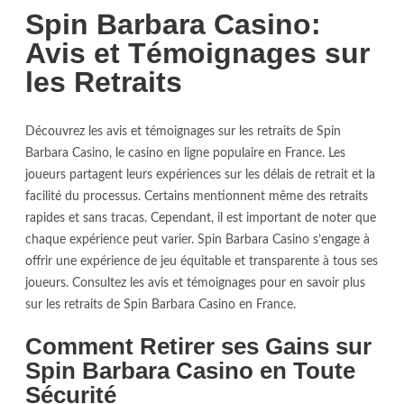
Spin Barbara Casino:
Avis et Témoignages sur
les Retraits
Découvrez les avis et témoignages sur les retraits de Spin
Barbara Casino, le casino en ligne populaire en France. Les
joueurs partagent leurs expériences sur les délais de retrait et la
facilité du processus. Certains mentionnent même des retraits
rapides et sans tracas. Cependant, il est important de noter que
chaque expérience peut varier. Spin Barbara Casino s’engage à
offrir une expérience de jeu équitable et transparente à tous ses
joueurs. Consultez les avis et témoignages pour en savoir plus
sur les retraits de Spin Barbara Casino en France.
Comment Retirer ses Gains sur
Spin Barbara Casino en Toute
Sécurité