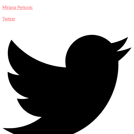
Mirjana Perkovic
Twitter
ount