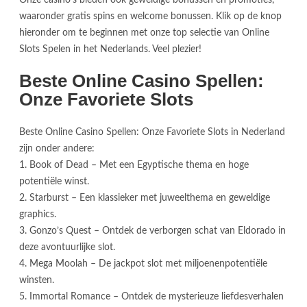
waaronder gratis spins en welcome bonussen. Klik op de knop
hieronder om te beginnen met onze top selectie van Online
Slots Spelen in het Nederlands. Veel plezier!
Beste Online Casino Spellen:
Onze Favoriete Slots
Beste Online Casino Spellen: Onze Favoriete Slots in Nederland
zijn onder andere:
1. Book of Dead – Met een Egyptische thema en hoge
potentiële winst.
2. Starburst – Een klassieker met juweelthema en geweldige
graphics.
3. Gonzo’s Quest – Ontdek de verborgen schat van Eldorado in
deze avontuurlijke slot.
4. Mega Moolah – De jackpot slot met miljoenenpotentiële
winsten.
5. Immortal Romance – Ontdek de mysterieuze liefdesverhalen