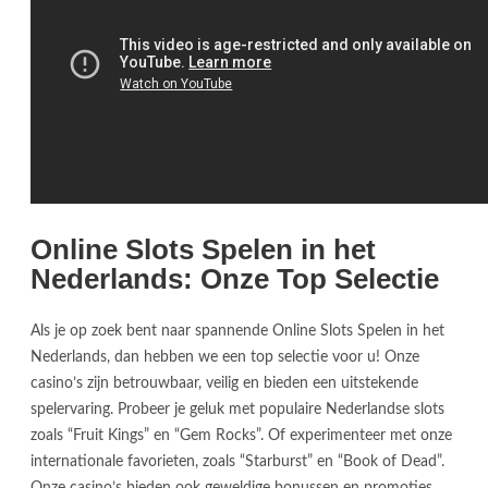
Online Slots Spelen in het
Nederlands: Onze Top Selectie
Als je op zoek bent naar spannende Online Slots Spelen in het
Nederlands, dan hebben we een top selectie voor u! Onze
casino’s zijn betrouwbaar, veilig en bieden een uitstekende
spelervaring. Probeer je geluk met populaire Nederlandse slots
zoals “Fruit Kings” en “Gem Rocks”. Of experimenteer met onze
internationale favorieten, zoals “Starburst” en “Book of Dead”.
Onze casino’s bieden ook geweldige bonussen en promoties,