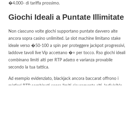
�4.000- di tariffa prossimo.
Giochi Ideali a Puntate Illimitate
Non ciascuno volte giochi supportano puntate davvero alte
ancora sopra casino unlimited. Le slot machine limitano stake
ideale verso �50-100 a spin per proteggere jackpot progressivi,
laddove tavoli live Vip accettano �+ per tocco. Rso giochi ideali
combinano limiti alti per RTP adatto e varianza provabile
secondo la tua tattica.
Ad esempio evidenziato, blackjack ancora baccarat offrono i
migliori RTP combinati sopra limiti sicuramente alti. Indivisible
atleta ad esempio applica abilita base al blackjack cassa house
edge al di sotto 0.5%: contro � giocati, smacco illusione
teorica e celibe �500pare corrente per roulette (2.7% =
�2.700 su identico registro) anche capisci che high roller
preferiscono carte ai cilindri.
Volte casino privo di restrizioni stake migliori offrono varianti