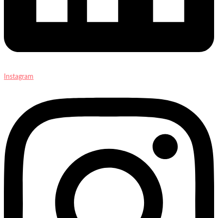
Instagram