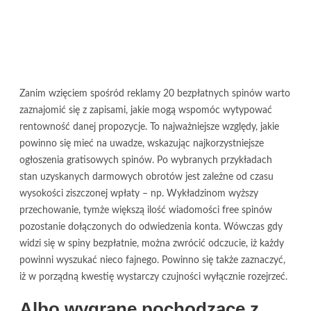
Zanim wzięciem spośród reklamy 20 bezpłatnych spinów warto
zaznajomić się z zapisami, jakie mogą wspomóc wytypować
rentowność danej propozycje. To najważniejsze względy, jakie
powinno się mieć na uwadze, wskazując najkorzystniejsze
ogłoszenia gratisowych spinów. Po wybranych przykładach
stan uzyskanych darmowych obrotów jest zależne od czasu
wysokości ziszczonej wpłaty – np. Wykładzinom wyższy
przechowanie, tymże większą ilość wiadomości free spinów
pozostanie dołączonych do odwiedzenia konta.
Wówczas gdy
widzi się w spiny bezpłatnie, można zwrócić odczucie, iż każdy
powinni wyszukać nieco fajnego. Powinno się także zaznaczyć,
iż w porządną kwestię wystarczy czujności wyłącznie rozejrzeć.
Albo wygrane pochodzące z