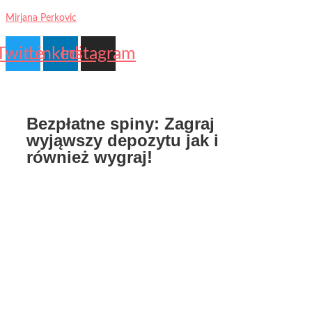
Mirjana Perkovic
Twitter
Linkedin
Instagram
Contact
My
Us
account
Bezpłatne spiny: Zagraj
wyjąwszy depozytu jak i
również wygraj!