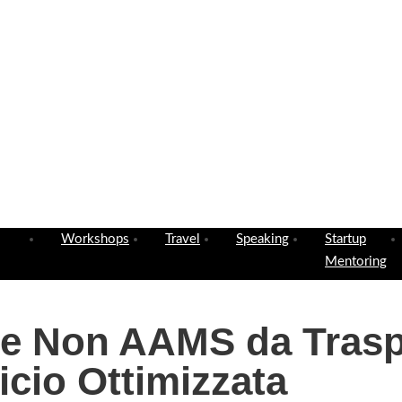
Workshops
Travel
Speaking
Startup
Mentoring
ne Non AAMS da Trasp
icio Ottimizzata