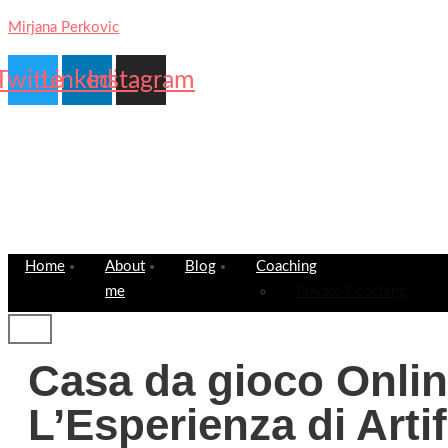
Mirjana Perkovic
Twitter
Linkedin
Instagram
Home
About
Blog
Coaching
me
Private Coaching
Casa da gioco Onli
L’Esperienza di Artif