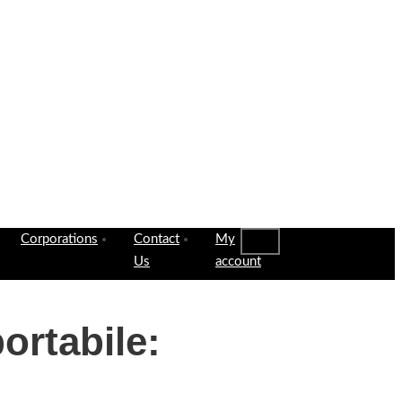
Corporations
Contact
My
Us
account
ortabile: