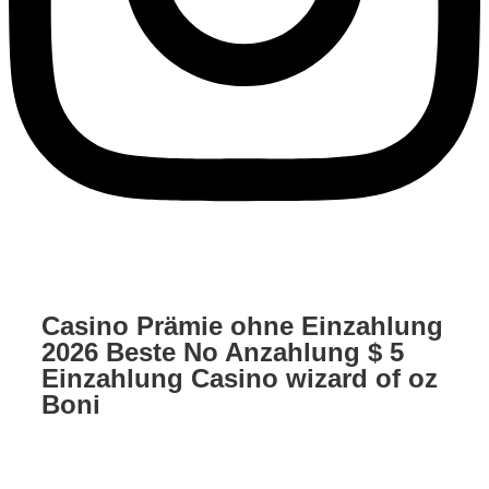
Casino Prämie ohne Einzahlung
2026 Beste No Anzahlung $ 5
Einzahlung Casino wizard of oz
Boni