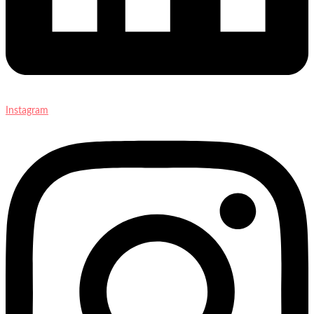
Instagram