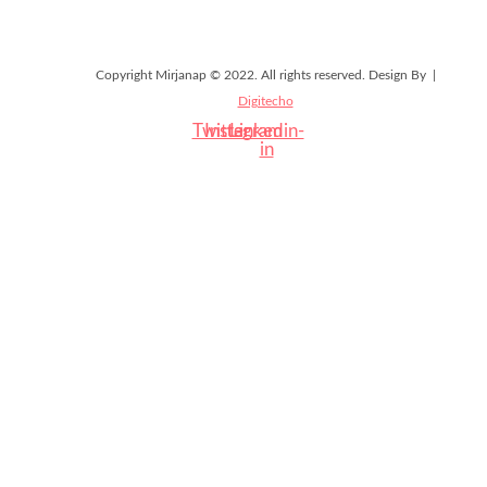
Copyright Mirjanap © 2022. All rights reserved. Design By |
Digitecho
Twitter
Instagram
Linkedin-
in