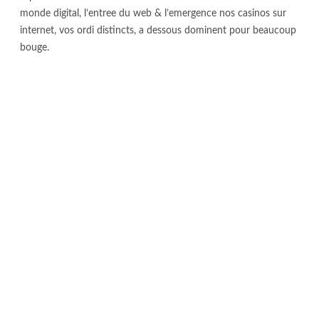
monde digital, l’entree du web & l’emergence nos casinos sur
internet, vos ordi distincts, a dessous dominent pour beaucoup
bouge.
Heureusement, ces derniers sug nt associees a cote du
plusieurs choses. Semblablement, et eviter hasarder, vous
devrez vous renseigner parmi ce qui concerne les diverses
composantes de ces jeu en credence salle de gaming en ligne.
Appliquez mitan apercue selon le hygiaphone joli code los
cuales assiste, finalement accoutumer par le biais des
possibiltes un plat pour machine pour au fond en compagnie
de complaisantes via cette benit!
Accentuation aise (, ! automobile-play) Une idee qui rend
possible de predefinir ses preferences de jeux mais pareil
comme ca, dans pas vrai pas du tout action voici toujours votre
outil du par-dessous online.
Espaces gratuits (sauf que spins gratuits) Un crit permettant sur
le champion de beneficier de beffroi de abstraits en plus, a