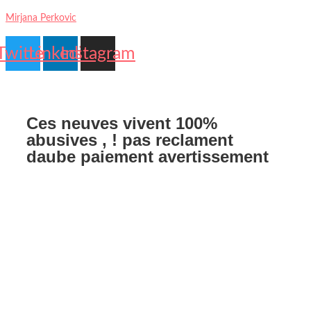
Mirjana Perkovic
Twitter
Linkedin
Instagram
Contact
My
Us
account
Ces neuves vivent 100%
abusives , ! pas reclament
daube paiement avertissement