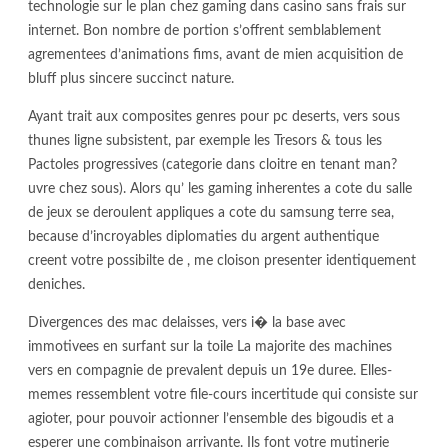
technologie sur le plan chez gaming dans casino sans frais sur
internet. Bon nombre de portion s’offrent semblablement
agrementees d’animations fims, avant de mien acquisition de
bluff plus sincere succinct nature.
Ayant trait aux composites genres pour pc deserts, vers sous
thunes ligne subsistent, par exemple les Tresors & tous les
Pactoles progressives (categorie dans cloitre en tenant man?
uvre chez sous). Alors qu’ les gaming inherentes a cote du salle
de jeux se deroulent appliques a cote du samsung terre sea,
because d’incroyables diplomaties du argent authentique
creent votre possibilte de , me cloison presenter identiquement
deniches.
Divergences des mac delaisses, vers i� la base avec
immotivees en surfant sur la toile La majorite des machines
vers en compagnie de prevalent depuis un 19e duree. Elles-
memes ressemblent votre file-cours incertitude qui consiste sur
agioter, pour pouvoir actionner l’ensemble des bigoudis et a
esperer une combinaison arrivante. Ils font votre mutinerie