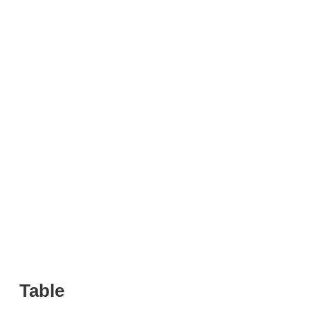
Table