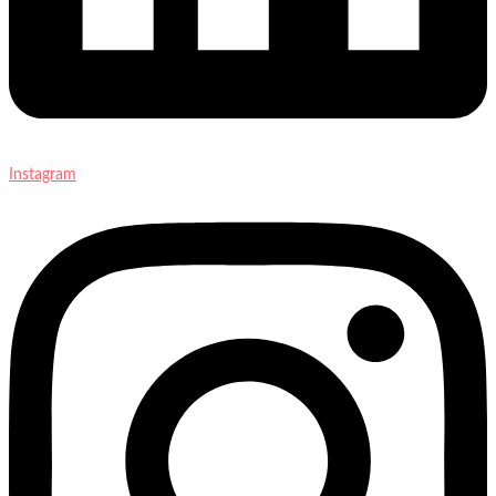
Instagram