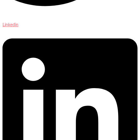
Linkedin