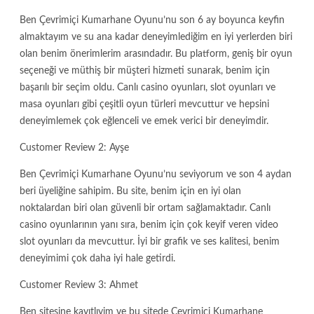
Ben Çevrimiçi Kumarhane Oyunu’nu son 6 ay boyunca keyfin
almaktayım ve su ana kadar deneyimlediğim en iyi yerlerden biri
olan
benim önerimlerim arasındadır. Bu platform, geniş bir oyun
seçeneği ve müthiş bir müşteri hizmeti sunarak, benim için
başarılı bir seçim oldu. Canlı casino oyunları, slot oyunları ve
masa oyunları gibi çeşitli oyun türleri mevcuttur ve hepsini
deneyimlemek çok eğlenceli ve emek verici bir deneyimdir.
Customer Review 2: Ayşe
Ben Çevrimiçi Kumarhane Oyunu’nu seviyorum ve son 4 aydan
beri
üyeliğine sahipim. Bu site, benim için en iyi olan
noktalardan biri olan güvenli bir ortam sağlamaktadır. Canlı
casino oyunlarının yanı sıra, benim için çok keyif veren video
slot oyunları da mevcuttur. İyi bir grafik ve ses kalitesi, benim
deneyimimi çok daha iyi hale getirdi.
Customer Review 3: Ahmet
Ben
sitesine kayıtlıyim ve bu sitede Çevrimiçi Kumarhane