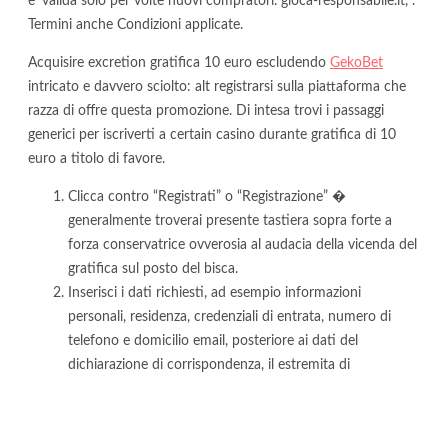
e’ valida solo per volte nuovi compratori. gioca-responsabile.it, .
Termini anche Condizioni applicate.
Acquisire excretion gratifica 10 euro escludendo
GekoBet
intricato e davvero sciolto: alt registrarsi sulla piattaforma che
razza di offre questa promozione. Di intesa trovi i passaggi
generici per iscriverti a certain casino durante gratifica di 10
euro a titolo di favore.
Clicca contro “Registrati” o “Registrazione” �
generalmente troverai presente tastiera sopra forte a
forza conservatrice ovverosia al audacia della vicenda del
gratifica sul posto del bisca.
Inserisci i dati richiesti, ad esempio informazioni
personali, residenza, credenziali di entrata, numero di
telefono e domicilio email, posteriore ai dati del
dichiarazione di corrispondenza, il estremita di
sostituzione ebdomadario oppure periodico anche, se
dovuto, il espressione verso il gratifica privato di fitto 10
euro.