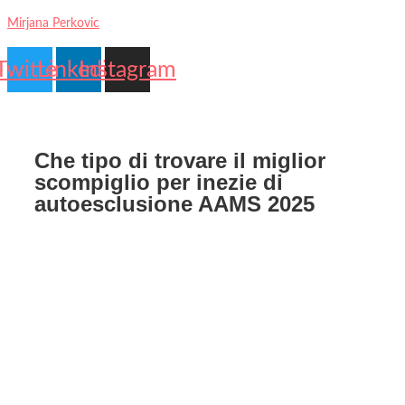
Mirjana Perkovic
Twitter
Linkedin
Instagram
Contact
My
Us
account
Che tipo di trovare il miglior
scompiglio per inezie di
autoesclusione AAMS 2025