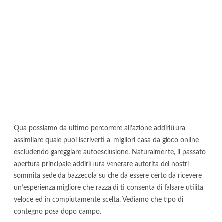
Qua possiamo da ultimo percorrere all’azione addirittura
assimilare quale puoi iscriverti ai migliori casa da gioco online
escludendo gareggiare autoesclusione. Naturalmente, il passato
apertura principale addirittura venerare autorita dei nostri
sommita sede da bazzecola su che da essere certo da ricevere
un’esperienza migliore che razza di ti consenta di falsare utilita
veloce ed in compiutamente scelta. Vediamo che tipo di
contegno posa dopo campo.