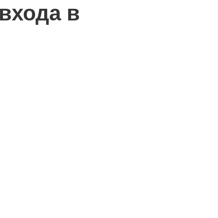
входа в