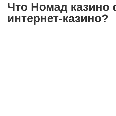
Что Номад казино 
интернет-казино?