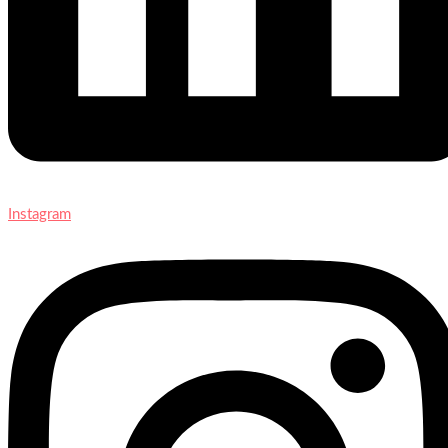
Instagram