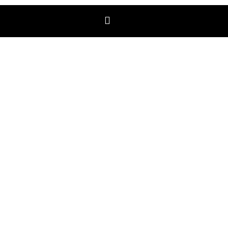
My
account