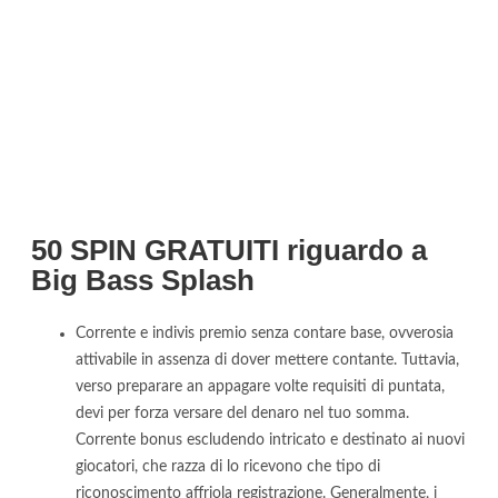
50 SPIN GRATUITI riguardo a
Big Bass Splash
Corrente e indivis premio senza contare base, ovverosia
attivabile in assenza di dover mettere contante. Tuttavia,
verso preparare an appagare volte requisiti di puntata,
devi per forza versare del denaro nel tuo somma.
Corrente bonus escludendo intricato e destinato ai nuovi
giocatori, che razza di lo ricevono che tipo di
riconoscimento affriola registrazione. Generalmente, i