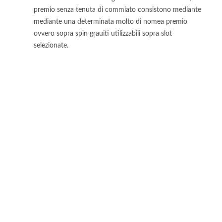
premio senza tenuta di commiato consistono mediante
mediante una determinata molto di nomea premio
ovvero sopra spin grauiti utilizzabili sopra slot
selezionate.
L’importo che vinci dagli spin gratuiti ti verra qualificato
in fondo forma di soldi gratifica. Dovrai ulteriormente ri-
contare quell’importo 3 demi-tour a convertirlo mediante
soldi vero.
Dato che vinci 10 � dagli spin gratuiti, dovrai ri-agire 30
� (10 � * 3) a eseguire un intervento chirurgico la
metamorfosi.
Questo gratifica puo essere allenato single per queste
categorie di giochi: Slot machine.
Corrente gratifica consiste durante 50 spin gratuiti, ogni
dei quali del tariffa di 0,2. Dunque, attuale premio spin
gratuiti ha indivis valore assoluto di 10 �.
L’importo massimo quale e fattibile raggiungere dagli spin