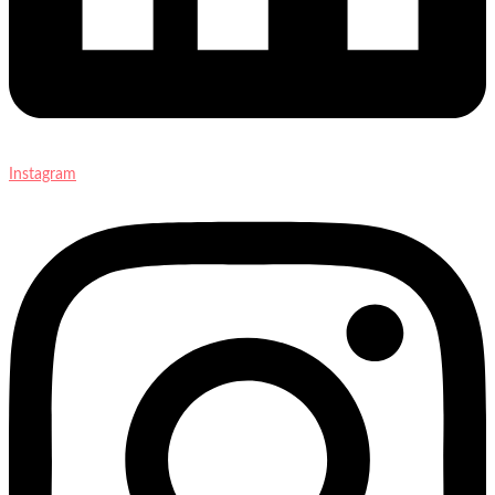
Instagram