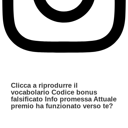
Clicca a riprodurre il
vocabolario Codice bonus
falsificato Info promessa Attuale
premio ha funzionato verso te?