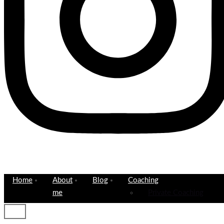
Home
About
Blog
Coaching
me
Private Coaching