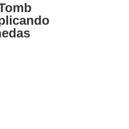
 Tomb
plicando
nedas