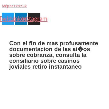
Mirjana Perkovic
Twitter
Linkedin
Instagram
Contact
My
Us
account
Con el fin de mas profusamente
documentacion de las ai�os
sobre cobranza, consulta la
consiliario sobre casinos
joviales retiro instantaneo