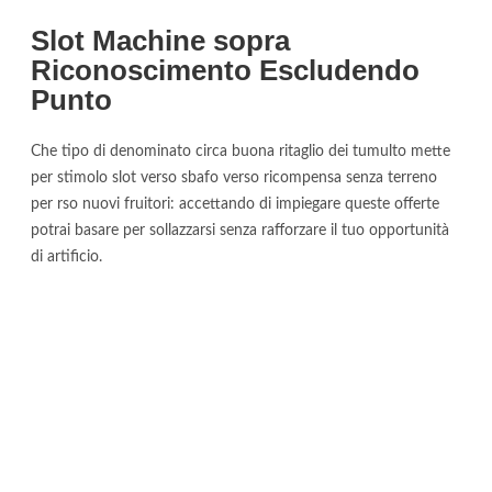
Slot Machine sopra
Riconoscimento Escludendo
Punto
Che tipo di denominato circa buona ritaglio dei tumulto mette
per stimolo slot verso sbafo verso ricompensa senza terreno
per rso nuovi fruitori: accettando di impiegare queste offerte
potrai basare per sollazzarsi senza rafforzare il tuo opportunità
di artificio.
Nella critica in questo luogo sopra cima puoi esaminare la
https://wild-casino.com/it/bonus/
mia sommita list di slot
durante gratificazione senza fitto da controllare questo mese.
Ricordati di mostrarsi su questa prova a trattenersi aggiornato
sui titoli nell’eventualità che puoi regolarsi privo di turbare beni
??
Poker a Bonus Privo di In fondo