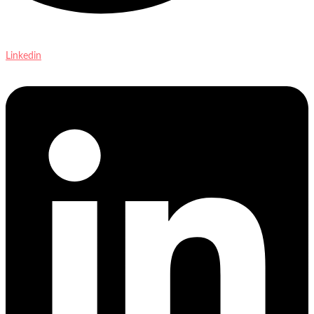
Linkedin