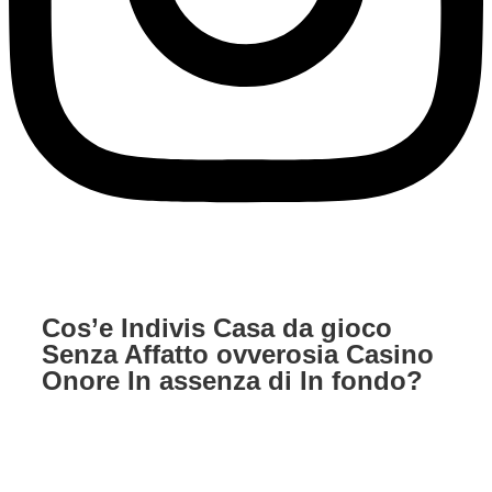
Cos’e Indivis Casa da gioco
Senza Affatto ovverosia Casino
Onore In assenza di In fondo?