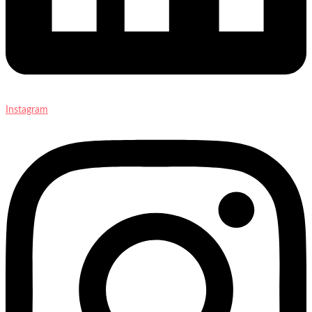
Instagram