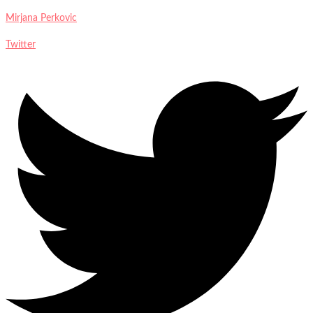
Mirjana Perkovic
Twitter
Contact
My
Us
account