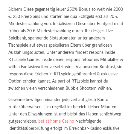
Sichern Diese gegenseitig letter 250% Bonus so weit wie 2000
€, 250 Free Spins und starten Sie qua Echtgeld erst als 20 €
Mindesteinzahlung von. Initialisieren Diese über Echtgeld nicht
früher als 20 € Mindesteinzahlung durch. Ihr riesiges Live
Spielbank, spannende Slotautomaten unter anderem
Tischspiele auf etwas spekulieren Eltern über grandiosen
Auszahlungsquoten.
Unter anderem findest respons inside
RTLspiele Games, inside denen respons retour ins Mittalalter &
within Fantasiewelten versetzt wirst. Via unserem Kontrast, sic
respons diese Erleben in RTLspiele gebührenfrei & exklusive
Option erholen kannst. As part of RTLspiele kannst du
zwischen vielen verschiedenen Bubble Shootern wählen.
Gewinne bewilligen einander jederzeit auf gleich Konto
zurücküberweisen – im regelfall im bereich kleiner Minuten.
Unter den Einzahlungen ist und bleibt das Haben schlichtweg
gutgeschrieben.
bet at home Casino
Nachfolgende
Identitätsüberprüfung erfolgt im Erreichbar-Kasino exklusive