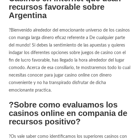
recursos favorable sobre
Argentina
?Bienvenido alrededor del emocionante universo de los casinos
con manga larga dinero eficaz referente a De cualquier parte
del mundo! Si debes la sentimiento de las apuestas y quieres
indagar los diferentes opciones sobre juegos de casino con el
fin de lucro favorable, has llegado la hora alrededor del lugar
comodo. Acerca de esa consiliario, te mostraremos todo lo cual
necesitas conocer para jugar casino online con dinero
conveniente y no ha transpirado disfrutar de dicha
emocionante practica.
?Sobre como evaluamos los
casinos online en compania de
recursos positivo?
?Os vale saber como identificamos los superiores casinos con