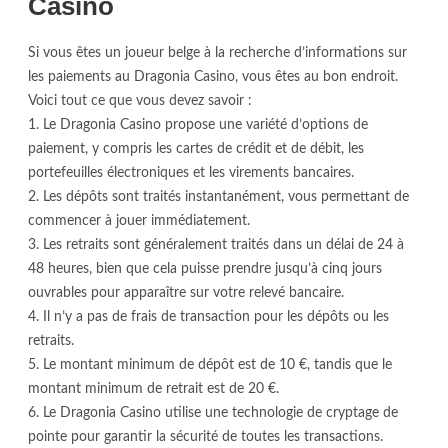
Casino
Si vous êtes un joueur belge à la recherche d’informations sur
les paiements au Dragonia Casino, vous êtes au bon endroit.
Voici tout ce que vous devez savoir :
1. Le Dragonia Casino propose une variété d’options de
paiement, y compris les cartes de crédit et de débit, les
portefeuilles électroniques et les virements bancaires.
2. Les dépôts sont traités instantanément, vous permettant de
commencer à jouer immédiatement.
3. Les retraits sont généralement traités dans un délai de 24 à
48 heures, bien que cela puisse prendre jusqu’à cinq jours
ouvrables pour apparaître sur votre relevé bancaire.
4. Il n’y a pas de frais de transaction pour les dépôts ou les
retraits.
5. Le montant minimum de dépôt est de 10 €, tandis que le
montant minimum de retrait est de 20 €.
6. Le Dragonia Casino utilise une technologie de cryptage de
pointe pour garantir la sécurité de toutes les transactions.