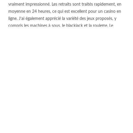
vraiment impressionné. Les retraits sont traités rapidement, en
moyenne en 24 heures, ce qui est excellent pour un casino en
ligne. J’ai également apprécié la variété des jeux proposés, y
compris les machines à sous, le blackjack et la roulette. Le
processus d’inscription est facile et le site est convivial. Je
recommande vivement Dragonia Casino à tous ceux qui
cherchent à jouer en ligne en Belgique.
Bonjour, je m’appelle Sophie et j’ai 32 ans. Je suis une joueuse
régulière de casino en ligne et j’ai eu une excellente expérience
avec Dragonia Casino. Les retraits sont traités rapidement et
efficacement, ce qui est très important pour moi. J’ai également
été impressionné par la qualité des jeux et la facilité d’utilisation
du site. Le service clientèle est également excellent, toujours
prêt à aider avec toutes les questions ou préoccupations. Je
suis très heureux de continuer à jouer sur Dragonia Casino.
Salut, je m’appelle Pierre, j’ai 50 ans et je suis un joueur de
casino en ligne expérimenté. Je dois dire que Dragonia Casino