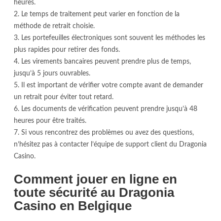
heures.
2. Le temps de traitement peut varier en fonction de la
méthode de retrait choisie.
3. Les portefeuilles électroniques sont souvent les méthodes les
plus rapides pour retirer des fonds.
4. Les virements bancaires peuvent prendre plus de temps,
jusqu’à 5 jours ouvrables.
5. Il est important de vérifier votre compte avant de demander
un retrait pour éviter tout retard.
6. Les documents de vérification peuvent prendre jusqu’à 48
heures pour être traités.
7. Si vous rencontrez des problèmes ou avez des questions,
n’hésitez pas à contacter l’équipe de support client du Dragonia
Casino.
Comment jouer en ligne en
toute sécurité au Dragonia
Casino en Belgique