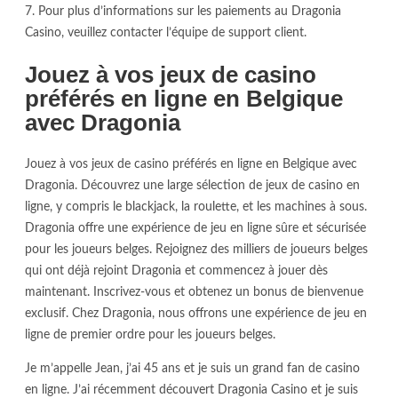
7. Pour plus d’informations sur les paiements au Dragonia
Casino, veuillez contacter l’équipe de support client.
Jouez à vos jeux de casino
préférés en ligne en Belgique
avec Dragonia
Jouez à vos jeux de casino préférés en ligne en Belgique avec
Dragonia. Découvrez une large sélection de jeux de casino en
ligne, y compris le blackjack, la roulette, et les machines à sous.
Dragonia offre une expérience de jeu en ligne sûre et sécurisée
pour les joueurs belges. Rejoignez des milliers de joueurs belges
qui ont déjà rejoint Dragonia et commencez à jouer dès
maintenant. Inscrivez-vous et obtenez un bonus de bienvenue
exclusif. Chez Dragonia, nous offrons une expérience de jeu en
ligne de premier ordre pour les joueurs belges.
Je m’appelle Jean, j’ai 45 ans et je suis un grand fan de casino
en ligne. J’ai récemment découvert Dragonia Casino et je suis