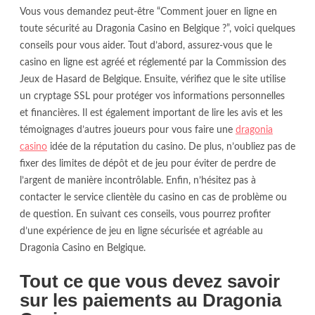
Vous vous demandez peut-être “Comment jouer en ligne en
toute sécurité au Dragonia Casino en Belgique ?”, voici quelques
conseils pour vous aider. Tout d’abord, assurez-vous que le
casino en ligne est agréé et réglementé par la Commission des
Jeux de Hasard de Belgique. Ensuite, vérifiez que le site utilise
un cryptage SSL pour protéger vos informations personnelles
et financières. Il est également important de lire les avis et les
témoignages d’autres joueurs pour vous faire une
dragonia
casino
idée de la réputation du casino. De plus, n’oubliez pas de
fixer des limites de dépôt et de jeu pour éviter de perdre de
l’argent de manière incontrôlable. Enfin, n’hésitez pas à
contacter le service clientèle du casino en cas de problème ou
de question. En suivant ces conseils, vous pourrez profiter
d’une expérience de jeu en ligne sécurisée et agréable au
Dragonia Casino en Belgique.
Tout ce que vous devez savoir
sur les paiements au Dragonia