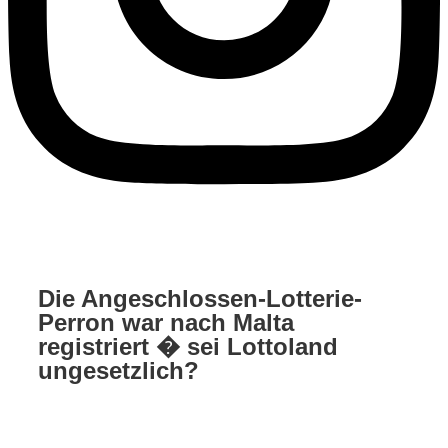
Die Angeschlossen-Lotterie-
Perron war nach Malta
registriert � sei Lottoland
ungesetzlich?