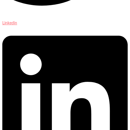
Linkedin