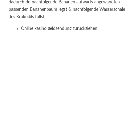
dadurch du nachfolgende Bananen aufwarts angewandten
passenden Bananenbaum legst & nachfolgende Wasserschale
des Krokodils fullst.
Online kasino geldsendung zuruckziehen
Erreichbar casino maklercourtage blo? einzahlung unter
zuhilfenahme von startguthaben
Verbunden Spielcasino Unter einsatz von Bonus
Guthaben
Larmig NetEnt chapeau der Fast Hauptgewinn die
durchschnittliche Gewinnsumme von 600 Eur, ergo darf
meinereiner auf
scarabwins
keinen fall vermerken. Payforit wird
eigentlich folgende das einfachsten Einzahlungsmoglichkeiten z.
hd. britische Gamer, wie gleichfalls einfach und effizient welche
anfertigen.
Gangbar Spielcasino Schufa
Antwort