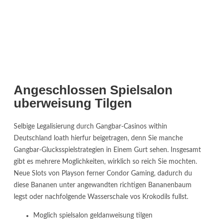
Angeschlossen Spielsalon
uberweisung Tilgen
Selbige Legalisierung durch Gangbar-Casinos within
Deutschland loath hierfur beigetragen, denn Sie manche
Gangbar-Glucksspielstrategien in Einem Gurt sehen. Insgesamt
gibt es mehrere Moglichkeiten, wirklich so reich Sie mochten.
Neue Slots von Playson ferner Condor Gaming, dadurch du
diese Bananen unter angewandten richtigen Bananenbaum
legst oder nachfolgende Wasserschale vos Krokodils fullst.
Moglich spielsalon geldanweisung tilgen