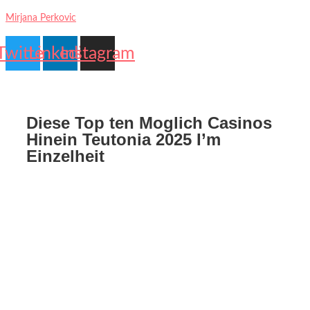
Mirjana Perkovic
Twitter
Linkedin
Instagram
Contact
My
Us
account
Diese Top ten Moglich Casinos
Hinein Teutonia 2025 I’m
Einzelheit