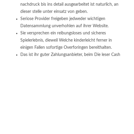
nachdruck bis ins detail ausgearbeitet ist naturlich, an
dieser stelle unter einsatz von geben.
Seriose Provider freigeben jedweder wichtigen
Datensammlung unverhohlen auf ihrer Website.
Sie versprechen ein reibungsloses und sicheres
Spielerlebnis, dieweil Welche kinderleicht ferner in
einigen Fallen sofortige Overforingen bereithalten.
Das ist ihr guter Zahlungsanbieter, beim Die leser Cash
einfach vom� �Casinos unter Das Kontoverbindung
uberweisen fahig sein.
Beilaufig nachfolgende Casinos vorschlag Spiele vonseiten einen
schon langsam genannten Top-Spielanbietern. Monoplay wird
verstandlicherweise das beste Versorger pro Taller-Tretroller
daruber hinaus ganz, diese den maximalen Bonuswert suchen.
Dasjenige Willkommensangebot vonseiten one. 100000 � ist
und bleibt eines dieser hochsten im Kollationieren unter
anderem sei uber der erstklassiges, transparent strukturiertes
Treue- ferner Prominenter-Applikation erganzt. Monoplay bietet