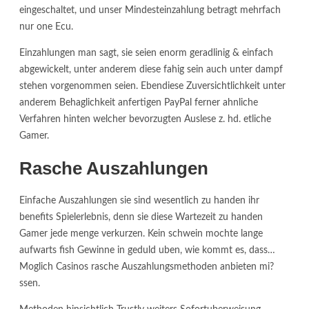
eingeschaltet, und unser Mindesteinzahlung betragt mehrfach
nur one Ecu.
Einzahlungen man sagt, sie seien enorm geradlinig & einfach
abgewickelt, unter anderem diese fahig sein auch unter dampf
stehen vorgenommen seien. Ebendiese Zuversichtlichkeit unter
anderem Behaglichkeit anfertigen PayPal ferner ahnliche
Verfahren hinten welcher bevorzugten Auslese z. hd. etliche
Gamer.
Rasche Auszahlungen
Einfache Auszahlungen sie sind wesentlich zu handen ihr
benefits Spielerlebnis, denn sie diese Wartezeit zu handen
Gamer jede menge verkurzen. Kein schwein mochte lange
aufwarts fish Gewinne in geduld uben, wie kommt es, dass…
Moglich Casinos rasche Auszahlungsmethoden anbieten mi?
ssen.