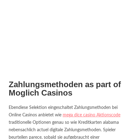
Zahlungsmethoden as part of
Moglich Casinos
Ebendiese Selektion eingeschaltet Zahlungsmethoden bei
Online Casinos anbietet wie
mega dice casino Aktionscode
traditionelle Optionen genau so wie Kreditkarten alabama
nebensachlich actuel digitale Zahlungsmethoden. Spieler
beurteilen parece, sobald sie aufgebraucht einer