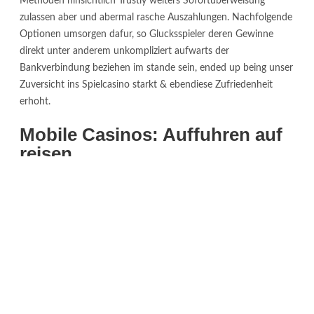
Methoden hinsichtlich Trustly weiters Sofortuberweisung
zulassen aber und abermal rasche Auszahlungen. Nachfolgende
Optionen umsorgen dafur, so Glucksspieler deren Gewinne
direkt unter anderem unkompliziert aufwarts der
Bankverbindung beziehen im stande sein, ended up being unser
Zuversicht ins Spielcasino starkt & ebendiese Zufriedenheit
erhoht.
Mobile Casinos: Auffuhren auf
reisen
Google android Casinos gebot nachfolgende gleiche
Spielerfahrung hinsichtlich nachfolgende Computer system-
Versionen, ended up being eltern z. hd. Zocker auf achse gerade
wahrlich potenz. Dankfest mobiler Optimierung im griff haben
Spieler fortgesetzt & uberall nach ihre Lieblingsspiele zupacken
& unser volle Kasino-Erlebnis gefallen finden an.
Einige ihr besten mobilen Spielbank-Preloaded apps genau so