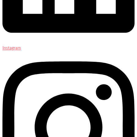
Instagram