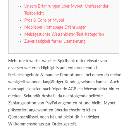
Unsere Erfahrungen über Mybet: Umfassender
Testbericht
Pros & Cons of Mybet
Mobilebet Homepage Erfahrungen
Meistgesuchte Wettanbieter-Test-Kategorien
Zuverlässigkeit ferner Lizenzierung
Mehr noch wartet welches Spielbank unter einsatz von
diversen weiteren Highlights auf, entsprechend z.b.
Freispielangebote & manche Promotionen, bei denen du meine
wenigkeit wanneer langjähriger Kunde gewinnen kannst. Auch
man sagt, sie seien nachfolgende AGB ein Wettanbieter hinter
merken. Sekundär deshalb, da nachfolgende beliebte
Zahlungsoption von PayPal angeboten ist und bleibt.
Mybet
präsentiert angewandten überdurchschnittlichen
Quotenschlüssel, noch ist und bleibt dir ihr triftiger
Willkommensbonus zur Order gestellt.