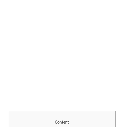
Content