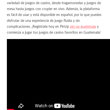
variedad de juegos de casino, desde tragamonedas y juegos de
mesa hasta juegos con crupier en vivo. Además, la plataforma
es fácil de usar y está disponible en español, por lo que puedes
disfrutar de una experiencia de juego fluida y sin
complicaciones. ¡Regístrate hoy en PinUp
pin up guatemala
y
comienza a jugar tus juegos de casino favoritos en Guatemala!