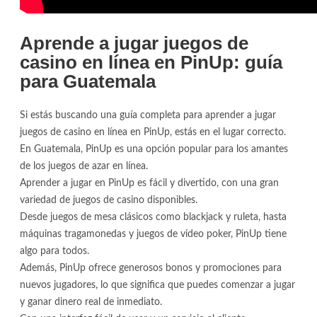
Aprende a jugar juegos de
casino en línea en PinUp: guía
para Guatemala
Si estás buscando una guía completa para aprender a jugar
juegos de casino en línea en PinUp, estás en el lugar correcto.
En Guatemala, PinUp es una opción popular para los amantes
de los juegos de azar en línea.
Aprender a jugar en PinUp es fácil y divertido, con una gran
variedad de juegos de casino disponibles.
Desde juegos de mesa clásicos como blackjack y ruleta, hasta
máquinas tragamonedas y juegos de video poker, PinUp tiene
algo para todos.
Además, PinUp ofrece generosos bonos y promociones para
nuevos jugadores, lo que significa que puedes comenzar a jugar
y ganar dinero real de inmediato.