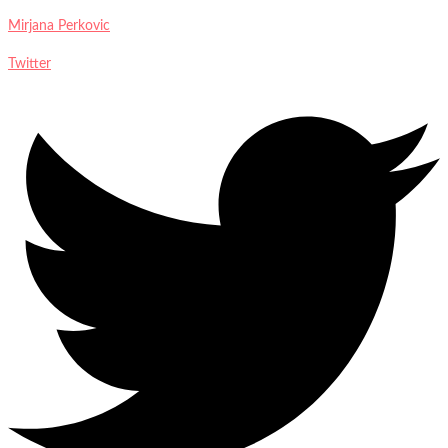
Mirjana Perkovic
Twitter