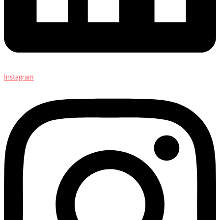
Instagram