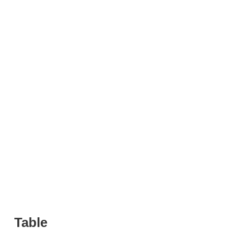
Table