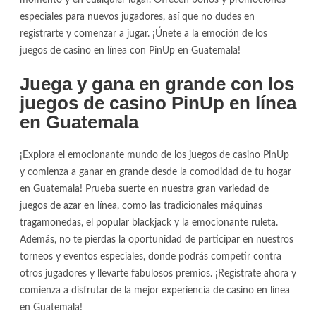
momento y en cualquier lugar. Ofrecen bonos y promociones
especiales para nuevos jugadores, así que no dudes en
registrarte y comenzar a jugar. ¡Únete a la emoción de los
juegos de casino en línea con PinUp en Guatemala!
Juega y gana en grande con los
juegos de casino PinUp en línea
en Guatemala
¡Explora el emocionante mundo de los juegos de casino PinUp
y comienza a ganar en grande desde la comodidad de tu hogar
en Guatemala! Prueba suerte en nuestra gran variedad de
juegos de azar en línea, como las tradicionales máquinas
tragamonedas, el popular blackjack y la emocionante ruleta.
Además, no te pierdas la oportunidad de participar en nuestros
torneos y eventos especiales, donde podrás competir contra
otros jugadores y llevarte fabulosos premios. ¡Regístrate ahora y
comienza a disfrutar de la mejor experiencia de casino en línea
en Guatemala!