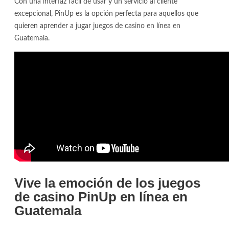
Con una interfaz fácil de usar y un servicio al cliente
excepcional, PinUp es la opción perfecta para aquellos que
quieren aprender a jugar juegos de casino en línea en
Guatemala.
Vive la emoción de los juegos
de casino PinUp en línea en
Guatemala