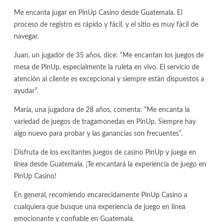
Me encanta jugar en PinUp Casino desde Guatemala. El
proceso de registro es rápido y fácil, y el sitio es muy fácil de
navegar.
Juan, un jugador de 35 años, dice: “Me encantan los juegos de
mesa de PinUp, especialmente la ruleta en vivo. El servicio de
atención al cliente es excepcional y siempre están dispuestos a
ayudar”.
María, una jugadora de 28 años, comenta: “Me encanta la
variedad de juegos de tragamonedas en PinUp. Siempre hay
algo nuevo para probar y las ganancias son frecuentes”.
Disfruta de los excitantes juegos de casino PinUp y juega en
línea desde Guatemala. ¡Te encantará la experiencia de juego en
PinUp Casino!
En general, recomiendo encarecidamente PinUp Casino a
cualquiera que busque una experiencia de juego en línea
emocionante y confiable en Guatemala.