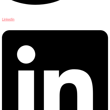
Linkedin