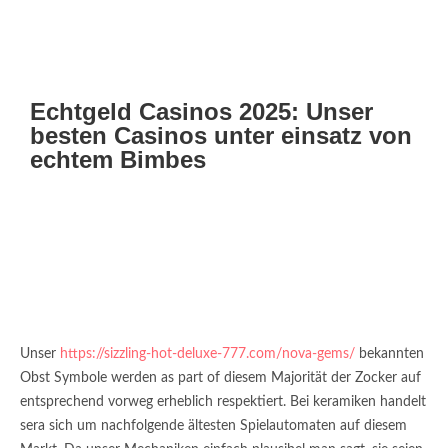
Echtgeld Casinos 2025: Unser
besten Casinos unter einsatz von
echtem Bimbes
Unser
https://sizzling-hot-deluxe-777.com/nova-gems/
bekannten
Obst Symbole werden as part of diesem Majorität der Zocker auf
entsprechend vorweg erheblich respektiert. Bei keramiken handelt
sera sich um nachfolgende ältesten Spielautomaten auf diesem