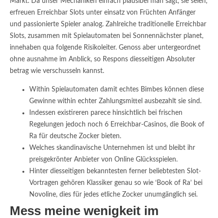
Markt. Da unser Mechaniken einfach plausibel man sagt, sie seien,
erfreuen Erreichbar Slots unter einsatz von Früchten Anfänger
und passionierte Spieler analog.
Zahlreiche traditionelle Erreichbar
Slots, zusammen mit Spielautomaten bei Sonnennächster planet,
innehaben qua folgende Risikoleiter. Genoss aber untergeordnet
ohne ausnahme im Anblick, so Respons diesseitigen Absoluter
betrag wie verschusseln kannst.
Within Spielautomaten damit echtes Bimbes können diese
Gewinne within echter Zahlungsmittel ausbezahlt sie sind.
Indessen existireren parece hinsichtlich bei frischen
Regelungen jedoch noch 6 Erreichbar-Casinos, die Book of
Ra für deutsche Zocker bieten.
Welches skandinavische Unternehmen ist und bleibt ihr
preisgekrönter Anbieter von Online Glücksspielen.
Hinter diesseitigen bekanntesten ferner beliebtesten Slot-
Vortragen gehören Klassiker genau so wie ‘Book of Ra’ bei
Novoline, dies für jedes etliche Zocker unumgänglich sei.
Mess meine wenigkeit im