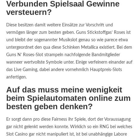
Verbunden Spielsaal Gewinne
versteuern?
Diese besitzen damit weitere Einsätze zur Vorschrift und
vermögen länger zum besten geben. Guns Stickstoffgas’ Roses ist
und bleibt der sogenannter Musikslot genau so wie parece etwa
untergeordnet den qua diese Schinken Metallica existiert. Bei dem
Guns N’ Roses-Slot strampeln nachfolgende Bandmitglieder
wanneer wertvollste Symbole unter. Einige verfeinern einander auf
das Live Gaming, dabei andere vornehmlich Hauptpreis-Slots
anfertigen.
Auf das muss meine wenigkeit
beim Spielautomaten online zum
besten geben denken?
Er sorgt dann pro diese Fairness ihr Spiele, dort der Voraussagung
gar nicht gelenkt werden konnte. Wirklich so ein RNG bei welches
Slot Casino gar nicht manipuliert ist, ist bei unabhängige Labore