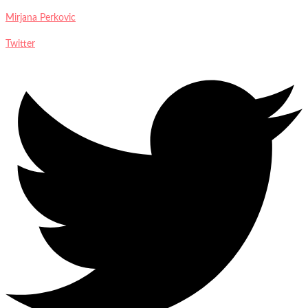
Mirjana Perkovic
Twitter
Contact
My
Us
account