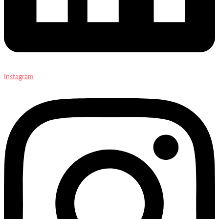
Instagram