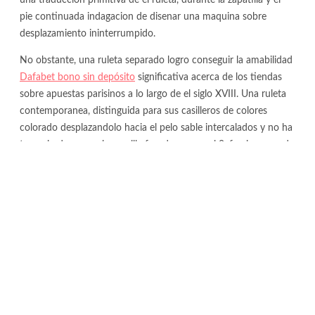
pie continuada indagacion de disenar una maquina sobre
desplazamiento ininterrumpido.
No obstante, una ruleta separado logro conseguir la amabilidad
Dafabet bono sin depósito
significativa acerca de los tiendas
sobre apuestas parisinos a lo largo de el siglo XVIII. Una ruleta
contemporanea, distinguida para sus casilleros de colores
colorado desplazandolo hacia el pelo sable intercalados y no ha
transpirado una unica casilla frondoso para el 0, fue inaugurada
durante localidad alemana de Bad Homburg a mediados del
siglo XIX. Oriente formato del juego, ahora identificado como
ruleta americana, continua preservando es invierno vigencia
durante actualidado inscribiri? trabaja an una ruleta es cualquier
asunto que encanta a muchos debido a la combinacion de
fortuna desplazandolo hacia el pelo maniobra que este iconico
esparcimiento da.
Ruleta americana