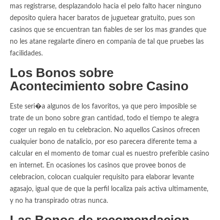
mas registrarse, desplazandolo hacia el pelo falto hacer ninguno
deposito quiera hacer baratos de juguetear gratuito, pues son
casinos que se encuentran tan fiables de ser los mas grandes que
no les atane regalarte dinero en compania de tal que pruebes las
facilidades.
Los Bonos sobre
Acontecimiento sobre Casino
Este seri�a algunos de los favoritos, ya que pero imposible se
trate de un bono sobre gran cantidad, todo el tiempo te alegra
coger un regalo en tu celebracion. No aquellos Casinos ofrecen
cualquier bono de natalicio, por eso parecera diferente tema a
calcular en el momento de tomar cual es nuestro preferible casino
en internet. En ocasiones los casinos que provee bonos de
celebracion, colocan cualquier requisito para elaborar levante
agasajo, igual que de que la perfil localiza pais activa ultimamente,
y no ha transpirado otras nunca.