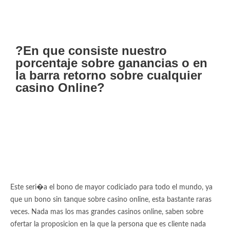
?En que consiste nuestro
porcentaje sobre ganancias o en
la barra retorno sobre cualquier
casino Online?
Este seri�a el bono de mayor codiciado para todo el mundo, ya
que un bono sin tanque sobre casino online, esta bastante raras
veces. Nada mas los mas grandes casinos online, saben sobre
ofertar la proposicion en la que la persona que es cliente nada