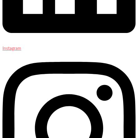
Instagram