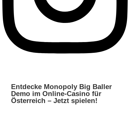
Entdecke Monopoly Big Baller
Demo im Online-Casino für
Österreich – Jetzt spielen!