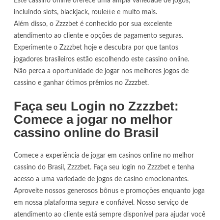
Este cassino online oferece uma ampla variedade de jogos,
incluindo slots, blackjack, roulette e muito mais.
Além disso, o Zzzzbet é conhecido por sua excelente
atendimento ao cliente e opções de pagamento seguras.
Experimente o Zzzzbet hoje e descubra por que tantos
jogadores brasileiros estão escolhendo este cassino online.
Não perca a oportunidade de jogar nos melhores jogos de
cassino e ganhar ótimos prêmios no Zzzzbet.
Faça seu Login no Zzzzbet:
Comece a jogar no melhor
cassino online do Brasil
Comece a experiência de jogar em casinos online no melhor
cassino do Brasil, Zzzzbet. Faça seu login no Zzzzbet e tenha
acesso a uma variedade de jogos de casino emocionantes.
Aproveite nossos generosos bônus e promoções enquanto joga
em nossa plataforma segura e confiável. Nosso serviço de
atendimento ao cliente está sempre disponível para ajudar você