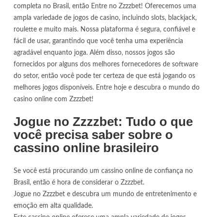
completa no Brasil, então Entre no Zzzzbet! Oferecemos uma
ampla variedade de jogos de casino, incluindo slots, blackjack,
roulette e muito mais. Nossa plataforma é segura, confiável e
fácil de usar, garantindo que você tenha uma experiência
agradável enquanto joga. Além disso, nossos jogos são
fornecidos por alguns dos melhores fornecedores de software
do setor, então você pode ter certeza de que está jogando os
melhores jogos disponíveis. Entre hoje e descubra o mundo do
casino online com Zzzzbet!
Jogue no Zzzzbet: Tudo o que
você precisa saber sobre o
cassino online brasileiro
Se você está procurando um cassino online de confiança no
Brasil, então é hora de considerar o Zzzzbet.
Jogue no Zzzzbet e descubra um mundo de entretenimento e
emoção em alta qualidade.