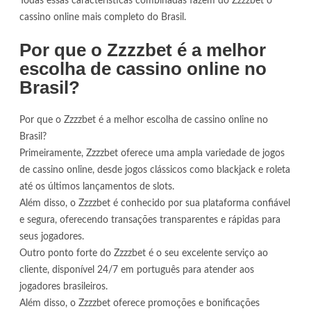
Todas essas características combinadas fazem do Zzzzbet o
cassino online mais completo do Brasil.
Por que o Zzzzbet é a melhor
escolha de cassino online no
Brasil?
Por que o Zzzzbet é a melhor escolha de cassino online no
Brasil?
Primeiramente, Zzzzbet oferece uma ampla variedade de jogos
de cassino online, desde jogos clássicos como blackjack e roleta
até os últimos lançamentos de slots.
Além disso, o Zzzzbet é conhecido por sua plataforma confiável
e segura, oferecendo transações transparentes e rápidas para
seus jogadores.
Outro ponto forte do Zzzzbet é o seu excelente serviço ao
cliente, disponível 24/7 em português para atender aos
jogadores brasileiros.
Além disso, o Zzzzbet oferece promoções e bonificações