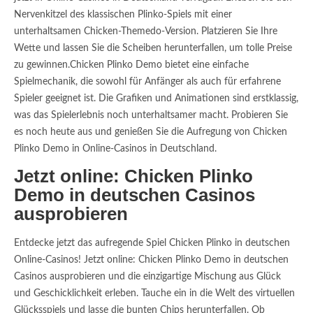
Nervenkitzel des klassischen Plinko-Spiels mit einer
unterhaltsamen Chicken-Themedo-Version. Platzieren Sie Ihre
Wette und lassen Sie die Scheiben herunterfallen, um tolle Preise
zu gewinnen.Chicken Plinko Demo bietet eine einfache
Spielmechanik, die sowohl für Anfänger als auch für erfahrene
Spieler geeignet ist. Die Grafiken und Animationen sind erstklassig,
was das Spielerlebnis noch unterhaltsamer macht. Probieren Sie
es noch heute aus und genießen Sie die Aufregung von Chicken
Plinko Demo in Online-Casinos in Deutschland.
Jetzt online: Chicken Plinko
Demo in deutschen Casinos
ausprobieren
Entdecke jetzt das aufregende Spiel Chicken Plinko in deutschen
Online-Casinos! Jetzt online: Chicken Plinko Demo in deutschen
Casinos ausprobieren und die einzigartige Mischung aus Glück
und Geschicklichkeit erleben. Tauche ein in die Welt des virtuellen
Glücksspiels und lasse die bunten Chips herunterfallen. Ob