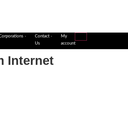
Corporations
Contact
My
Us
account
m Internet