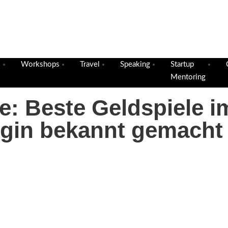
Workshops
Travel
Speaking
Startup
Mentoring
e: Beste Geldspiele i
gin bekannt gemacht